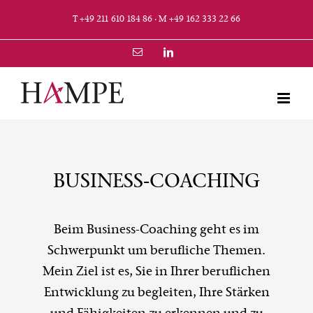
Zum
T +49 211 610 184 86
·
M +49 162 333 22 66
Inhalt
springen
E-
LinkedIn
Mail
BUSINESS-COACHING
Beim Business-Coaching geht es im
Schwerpunkt um berufliche Themen.
Mein Ziel ist es, Sie in Ihrer beruflichen
Entwicklung zu begleiten, Ihre Stärken